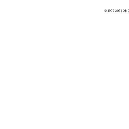
� 1999-2021 OMO "I