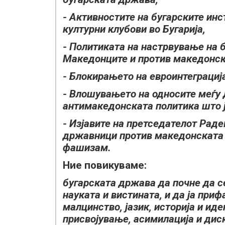
- Активностите на бугарските ин
културни клубови во Бугарија,
- Политиката на настрвување на 
Македонците и против македонско
- Блокирањето на евроинтеграција
- Влошувањето на односите меѓу 
антимакедонската политика што ј
- Изјавите на претседателот Раде
државници против македонската н
фашизам.
Ние повикуваме:
бугарската држава да почне да се
науката и вистината, и да ја при
малцинство, јазик, историја и иде
присвојување, асимилација и дис