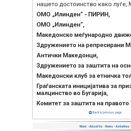
нашето достоинство како луѓе, 
ОМО „Илинден“ - ПИРИН,
ОМО „Илинден“,
Македонско меѓународно движе
Здружението на репресирани Ма
Антички Македонци,
Здружението за заштита на осн
Македонски клуб за етничка то
Граѓанската иницијатива за пр
малцинство во Бугарија,
Комитет за заштита на правото
Back to previous page
Main
•
About Us
•
News
•
Activities