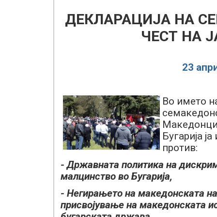
ДЕКЛАРАЦИЈА НА С
ЧЕСТ НА 
23 апр
Во името н
семакедонс
Македонци 
Бугарија ја
против:
- Државната политика на дискри
малцинство во Бугарија,
- Негирањето на македонската на
присвојување на македонската ист
бугарската држава,