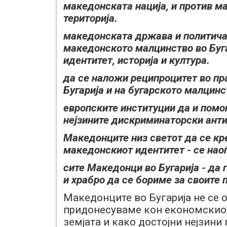
македонската нација, и против м
територија.
македонската држава и политичар
македонското малцинство во Буга
идентитет, историја и култура.
да се наложи реципроцитет во пр
Бугарија и на бугарското малцинс
европските институции да и помог
нејзините дискриминаторски ант
Македонците низ светот да се кр
македонскиот идентитет - се нао
сите Македонци во Бугарија - да 
и храбро да се бориме за своите 
Македонците во Бугарија не се о
придонесуваме кон економскиот
земјата и како достојни нејзини