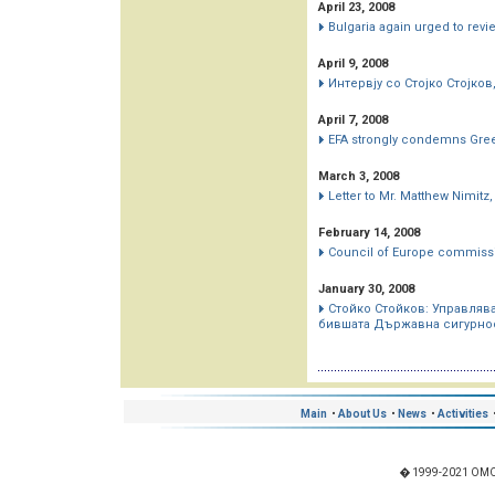
April 23, 2008
Bulgaria again urged to revi
April 9, 2008
Интервју со Стојко Стојк
April 7, 2008
EFA strongly condemns Greec
March 3, 2008
Letter to Mr. Matthew Nimitz
February 14, 2008
Council of Europe commissio
January 30, 2008
Стойко Стойков: Управлява
бившата Държавна сигурно
Main
•
About Us
•
News
•
Activities
� 1999-2021 OMO "I