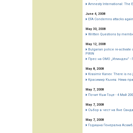
Amnesty International: The
June 4, 2008
EFA Condemns attacks agains
May 30, 2008
Written Questions by member
May 12, 2008
Bulgarian police re-activat
PIRIN
Прес на ОМО „Илинден” -
May 8, 2008
Krasimir Kanev: There is no 
Красимир Кънев: Няма пр
May 7, 2008
Почит Към Гоце - 4 Май 20
May 7, 2008
Събор в чест на Яне Санд
May 7, 2008
Годишна Генерална Асамбл