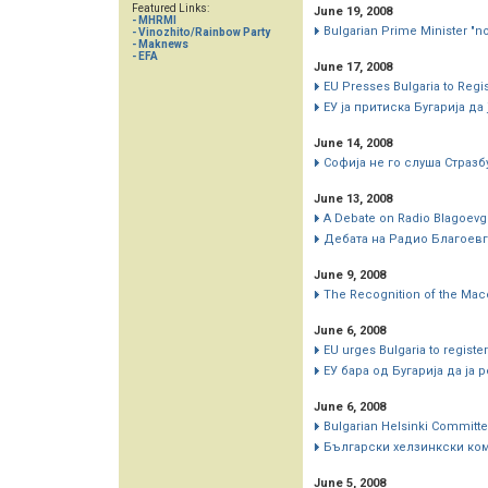
Featured Links:
June 19, 2008
- MHRMI
Bulgarian Prime Minister "n
- Vinozhito/Rainbow Party
- Maknews
- EFA
June 17, 2008
EU Presses Bulgaria to Regis
ЕУ ја притиска Бугарија д
June 14, 2008
Софија не го слуша Страз
June 13, 2008
A Debate on Radio Blagoevg
Дебата на Радио Благоев
June 9, 2008
The Recognition of the Mace
June 6, 2008
EU urges Bulgaria to registe
ЕУ бара од Бугарија да ја
June 6, 2008
Bulgarian Helsinki Committe
Български хелзинкски ком
June 5, 2008