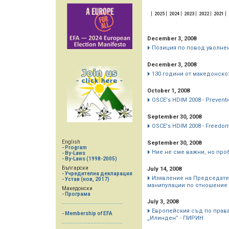
|
|
|
|
|
|
2025
2024
2023
2022
2021
December 3, 2008
Позиция по повод уволнен
December 3, 2008
130 години от македонско
October 1, 2008
OSCE's HDIM 2008 - Preventio
September 30, 2008
OSCE's HDIM 2008 - Freedom 
English
September 30, 2008
- Program
Ние не сме важни, но про
- By-Laws
- By-Laws (1998-2005)
Български
July 14, 2008
- Учредителна декларация
Изявление на Председате
- Устав (нов, 2017)
манипулации по отношение 
Македонски
- Програма
July 3, 2008
Европейския съд по права
- Membership of EFA
„Илинден” - ПИРИН